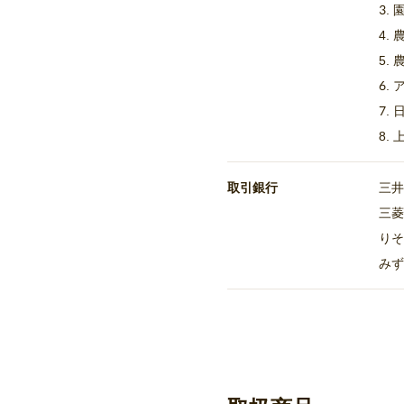
3.
4.
5.
6.
7.
8.
取引銀行
三井
三菱
りそ
みず