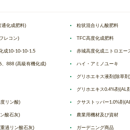
普通化成肥料)
粒状混合りん酸肥料
tnフレコン)
TFC高度化成肥料
0-10-10-1.5
赤城高度化成ニトロエース
6、888 (高級有機化成)
ハイ・アミノユーキ
グリホエキス液剤(除草剤
グリホエキス0.4%剤(AL剤
度リン酸)
クサストッパー1.0%剤(A
リン酸石灰)
農業用機材及び資材
重過リン酸石灰)
ガーデニング商品