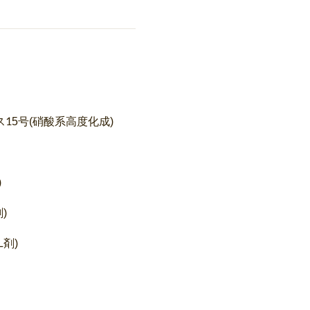
15号(硝酸系高度化成)
)
)
L剤)