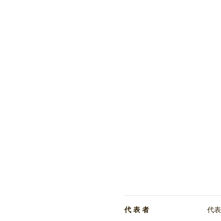
代 表 者
代表