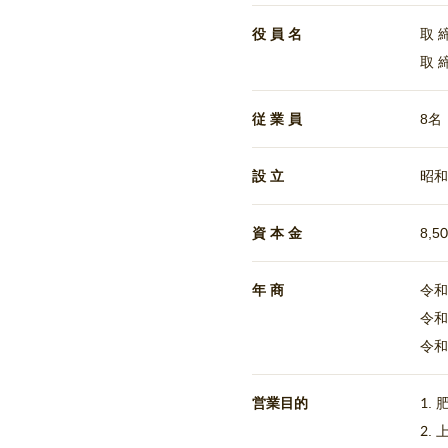
役 員 名
取 
取 
従 業 員
8名
設 立
昭和
資 本 金
8,5
年 商
令和
令和
令和
営業目的
1.
2.