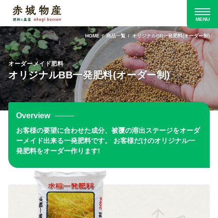
HOME
商品一覧
オリジナルBB一発肥料(オーダー制)
オーダーメイド肥料
オリジナルBB一発肥料(オーダー制)
Overview
お客様の要望に合わせた成分、被覆の溶出ステージをオーダ
ーメイド出来る一発肥料です。 お客様だけのオリジナル一
発肥料をオーダー作ります!