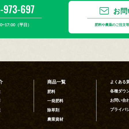
-973-697
お問
0~17:00（平日）
肥料や農薬のご注文
介
商品一覧
よくある
各種ダウ
念
肥料
お問い合
要
一発肥料
プライバ
報
除草剤
農業資材