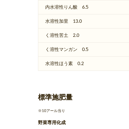
内水溶性りん酸 6.5
水溶性加里 13.0
く溶性苦土 2.0
く溶性マンガン 0.5
水溶性ほう素 0.2
標準施肥量
10アール当り
野菜専用化成