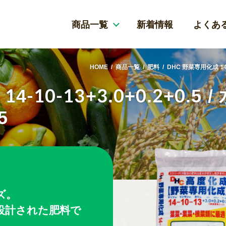
商品一覧
新着情報
よくあ
HOME
商品一覧
肥料
DHC 野菜専用化成 14-10
-10-13+3.0+0.2+0.5 
5
ズ。
設計された肥料で