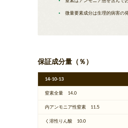
窒素はアンモニア態を含んで
微量要素成分は生理的病害の
保証成分量（％）
14-10-13
窒素全量 14.0
内アンモニア性窒素 11.5
く溶性りん酸 10.0