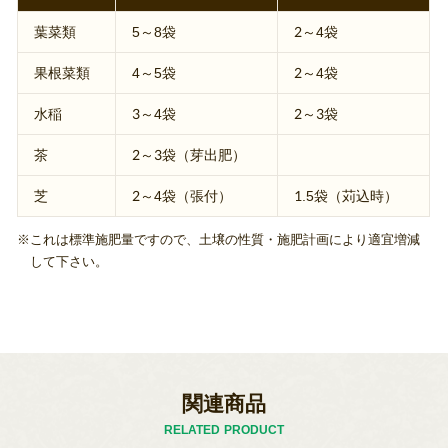
葉菜類
5～8袋
2～4袋
果根菜類
4～5袋
2～4袋
水稲
3～4袋
2～3袋
茶
2～3袋（芽出肥）
芝
2～4袋（張付）
1.5袋（苅込時）
これは標準施肥量ですので、土壌の性質・施肥計画により適宜増減
して下さい。
関連商品
RELATED PRODUCT