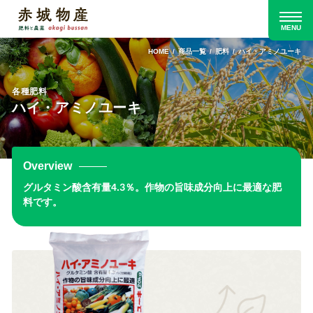
HOME
商品一覧
肥料
ハイ・アミノユーキ
各種肥料
ハイ・アミノユーキ
Overview
グルタミン酸含有量4.3％。作物の旨味成分向上に最適な肥
料です。