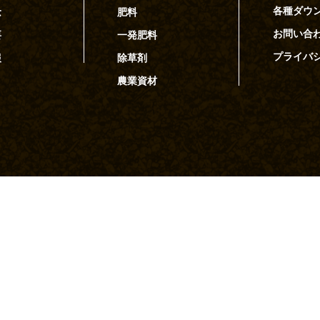
各種ダウ
念
肥料
お問い合
要
一発肥料
プライバ
報
除草剤
農業資材