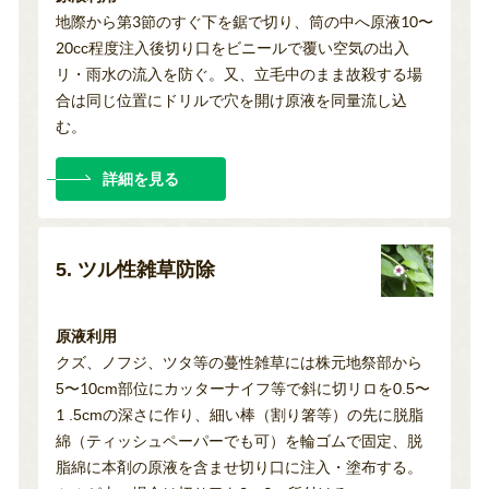
地際から第3節のすぐ下を鋸で切り、筒の中へ原液10〜
20cc程度注入後切り口をビニールで覆い空気の出入
リ・雨水の流入を防ぐ。又、立毛中のまま故殺する場
合は同じ位置にドリルで穴を開け原液を同量流し込
む。
詳細を見る
5. ツル性雑草防除
原液利用
クズ、ノフジ、ツタ等の蔓性雑草には株元地祭部から
5〜10cm部位にカッターナイフ等で斜に切リロを0.5〜
1 .5cmの深さに作り、細い棒（割り箸等）の先に脱脂
綿（ティッシュペーパーでも可）を輪ゴムで固定、脱
脂綿に本剤の原液を含ませ切り口に注入・塗布する。