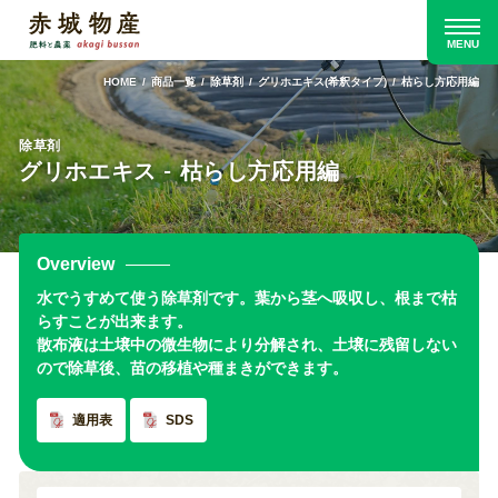
HOME
商品一覧
除草剤
グリホエキス(希釈タイプ)
枯らし方応用編
除草剤
グリホエキス - 枯らし方応用編
Overview
水でうすめて使う除草剤です。葉から茎へ吸収し、根まで枯
らすことが出来ます。
散布液は土壌中の微生物により分解され、土壌に残留しない
ので除草後、苗の移植や種まきができます。
適用表
SDS