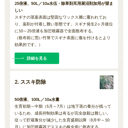
25倍液、50L／10a水伍・除草剤耳用展沼剤加用が望ま
しい
スギナの茎葉表面は堅固なワックス層に覆われてお
り、薬剤が付着し難い形態です。スギナ発生2ヶ月後位
に10～25倍液を加圧噴霧器で全面散布する。
（散布前に荒い竹箒でスギナ表面に傷を付けるとよリ
効果的です。）
詳細を見る
2. ススキ防除
50倍液、100L／10a水量
生育初期～中期（5月～7月）は地下茎の養分が残って
いるため、成長抑制効果は有るが完全故殺は難しい。
従って貯蔵養分が減少した生育盛期以降〈8月中～10
月）に加圧噴霧器でススキの株全面に散布する。