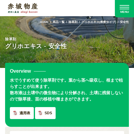
HOME
商品一覧
除草剤
グリホエキス(希釈タイプ)
安全性
除草剤
グリホエキス - 安全性
Overview
水でうすめて使う除草剤です。葉から茎へ吸収し、根まで枯
らすことが出来ます。
散布液は土壌中の微生物により分解され、土壌に残留しない
ので除草後、苗の移植や種まきができます。
適用表
SDS