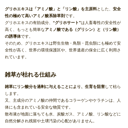
グリホエキスは「アミノ酸」と「リン酸」を主原料
とした、
安全
性の極めて高いアミノ酸系除草剤
です。
グリホエキスの有効成分、
“グリホサート”
は人畜毒性の安全性が
高く、もっとも簡単な
アミノ酸である（グリシン）と（リン酸）
の誘導体
です。
そのため、グリホエキスは野生生物・鳥類・昆虫類にも極めて安
全性が高く、世界の環境保護区や、世界遺産の保全に広く利用さ
れています。
雑草が枯れる仕組み
雑草にリン酸分を過剰に与えることにより、生育を阻害
して枯ら
します。
又、主成分のアミノ酸の仲間であるコラーゲンやケラチンは、人
体にも含まれている安全な物質です。
散布液が地面に落ちても水、炭酸ガス、アミノ酸、リン酸などに
自然分解され残留や土壌汚染の心配がありません。