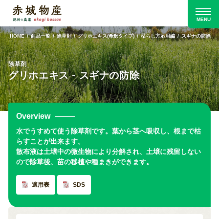
HOME
商品一覧
除草剤
グリホエキス(希釈タイプ)
枯らし方応用編
スギナの防除
除草剤
グリホエキス - スギナの防除
Overview
水でうすめて使う除草剤です。葉から茎へ吸収し、根まで枯
らすことが出来ます。
散布液は土壌中の微生物により分解され、土壌に残留しない
ので除草後、苗の移植や種まきができます。
適用表
SDS