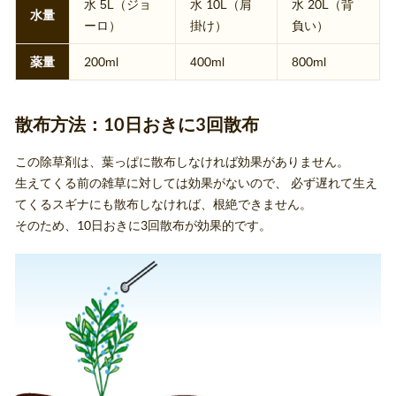
水 5L（ジョ
水 10L（肩
水 20L（背
水量
ーロ）
掛け）
負い）
薬量
200ml
400ml
800ml
散布方法：10日おきに3回散布
この除草剤は、葉っぱに散布しなければ効果がありません。
生えてくる前の雑草に対しては効果がないので、 必ず遅れて生え
てくるスギナにも散布しなければ、根絶できません。
そのため、10日おきに3回散布が効果的です。